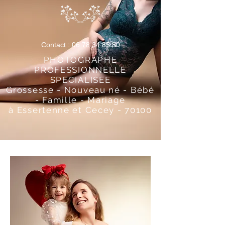
Contact :
06 78 34 85 30
PHOTOGRAPHE
PROFESSIONNELLE
SPECIALISEE
Grossesse - Nouveau né - Bébé
- Famille - Mariage
à Essertenne et Cecey - 70100