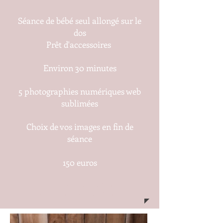
Séance de bébé seul allongé sur le
dos
Prêt d'accessoires
Environ 30 minutes
5 photographies numériques web
sublimées
Choix de vos images en fin de
séance
150 euros
Acompte à la réservation 75
euros
Solde le jour de la séance 75 euros