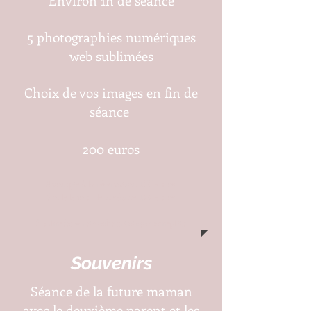
Environ 1h de séance
5 photographies numériques
web sublimées
Choix de vos images en fin de
séance
200 euros
Acompte à la réserva
tion 100
euros
Solde le jour de la séance 100 euros
Sublimées = retouche artistique complète
Souvenirs
Séance de la future maman
avec le deuxième parent et les