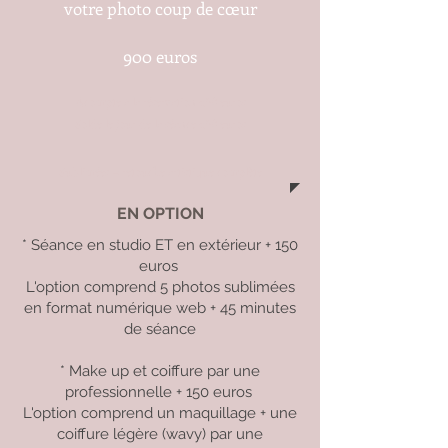
votre photo coup de cœur
900 euros
Acompte à la rés
ervation 450 euros
Solde le jour de la séance 450 euros
Sublimées = retouche artistique complète
EN OPTION
* Séance en studio ET en extérieur + 150
euros
L'option comprend 5 photos sublimées
en format numérique web + 45 minutes
de séance
* Make up et coiffure par une
professionnelle + 150 euros
L'option comprend un maquillage + une
coiffure légère (wavy) par une